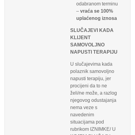
odabranom terminu
–
vraća se 100%
uplaćenog iznosa
SLUČAJEVI KADA
KLIJENT
SAMOVOLJNO
NAPUSTI TERAPIJU
U slučajevima kada
polaznik samovoljno
napusti terapiju, jer
procijeni da to ne
želi/ne može, a razlog
njegovog odustajanja
nema veze s
navedenim
situacijama pod
rubrikom IZNIMKE/ U