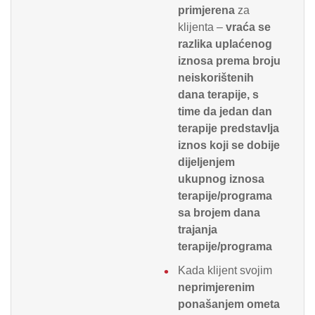
primjerena
za
klijenta –
vraća se
razlika uplaćenog
iznosa prema broju
neiskorištenih
dana terapije, s
time da jedan dan
terapije predstavlja
iznos koji se dobije
dijeljenjem
ukupnog iznosa
terapije/programa
sa brojem dana
trajanja
terapije/programa
Kada klijent svojim
neprimjerenim
ponašanjem ometa