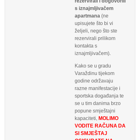
rezervirali i dogovorili
s iznajmljivačem
apartmana
(ne
upisujete što bi vi
željeli, nego što ste
rezervirali prilikom
kontakta s
iznajmljivačem).
Kako se u gradu
Varaždinu tijekom
godine održavaju
razne manifestacije i
sportska događanja te
se u tim danima brzo
popune smještajni
kapaciteti,
MOLIMO
VODITE RAČUNA DA
SI SMJEŠTAJ