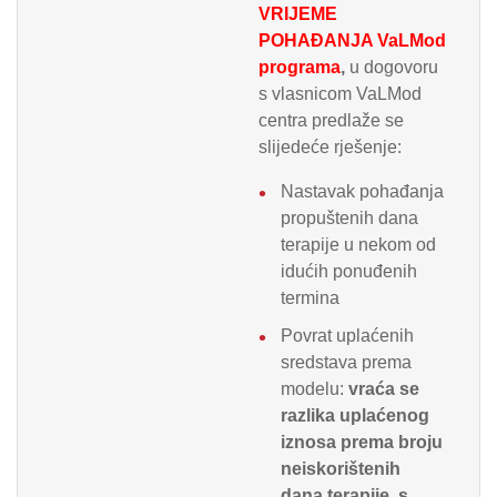
VRIJEME
POHAĐANJA VaLMod
programa
,
u dogovoru
s vlasnicom VaLMod
centra predlaže se
slijedeće rješenje:
Nastavak pohađanja
propuštenih dana
terapije u nekom od
idućih ponuđenih
termina
Povrat uplaćenih
sredstava prema
modelu:
vraća se
razlika uplaćenog
iznosa prema broju
neiskorištenih
dana terapije, s