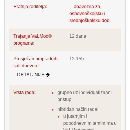
Pratnja roditelja:
obavezna za
osnovnoškolsku i
srednjoškolsku dob
Trajanje VaLMod®
12 dana
programa:
Prosječan broj radnih
12-15h
sati dnevno:
DETALJNIJE
Vrsta rada:
grupno uz individualizirani
pristup
hibridan način rada:
u jutarnjim i
popodnevnim terminima u