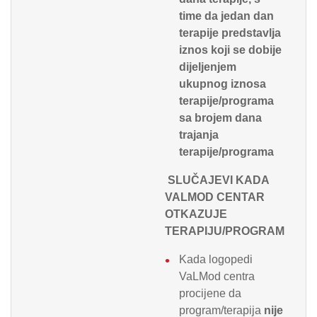
time da jedan dan
terapije predstavlja
iznos koji se dobije
dijeljenjem
ukupnog iznosa
terapije/programa
sa brojem dana
trajanja
terapije/programa
SLUČAJEVI KADA
VALMOD CENTAR
OTKAZUJE
TERAPIJU/PROGRAM
Kada logopedi
VaLMod centra
procijene da
program/terapija
nije