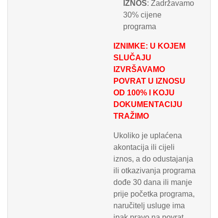
IZNOS
: Zadržavamo
30% cijene
programa
IZNIMKE: U KOJEM
SLUČAJU
IZVRŠAVAMO
POVRAT U IZNOSU
OD 100% I KOJU
DOKUMENTACIJU
TRAŽIMO
Ukoliko je uplaćena
akontacija ili cijeli
iznos, a do odustajanja
ili otkazivanja programa
dođe 30 dana ili manje
prije početka programa,
naručitelj usluge ima
ipak pravo na povrat