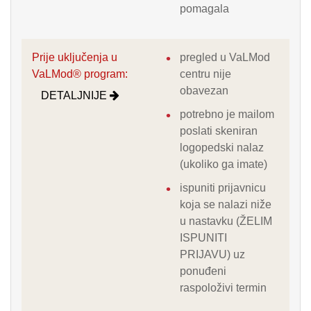
pomagala
Prije uključenja u
pregled u VaLMod
VaLMod® program:
centru nije
obavezan
DETALJNIJE
potrebno je mailom
poslati skeniran
logopedski nalaz
(ukoliko ga imate)
ispuniti prijavnicu
koja se nalazi niže
u nastavku (ŽELIM
ISPUNITI
PRIJAVU) uz
ponuđeni
raspoloživi termin