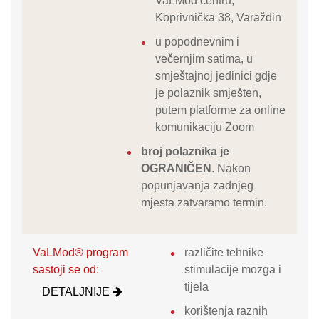
VaLMod centru,
Koprivnička 38, Varaždin
u popodnevnim i
večernjim satima, u
smještajnoj jedinici gdje
je polaznik smješten,
putem platforme za online
komunikaciju Zoom
broj polaznika je
OGRANIČEN
. Nakon
popunjavanja zadnjeg
mjesta zatvaramo termin.
VaLMod® program
različite tehnike
sastoji se od:
stimulacije mozga i
tijela
DETALJNIJE
korištenja raznih