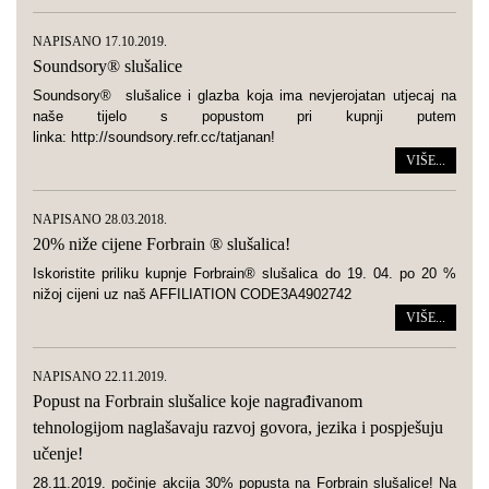
NAPISANO 17.10.2019.
Soundsory® slušalice
Soundsory® slušalice i glazba koja ima nevjerojatan utjecaj na
naše tijelo s popustom pri kupnji putem
linka: http://soundsory.refr.cc/tatjanan!
VIŠE...
NAPISANO 28.03.2018.
20% niže cijene Forbrain ® slušalica!
Iskoristite priliku kupnje Forbrain® slušalica do 19. 04. po 20 %
nižoj cijeni uz naš AFFILIATION CODE3A4902742
VIŠE...
NAPISANO 22.11.2019.
Popust na Forbrain slušalice koje nagrađivanom
tehnologijom naglašavaju razvoj govora, jezika i pospješuju
učenje!
28.11.2019. počinje akcija 30% popusta na Forbrain slušalice! Na