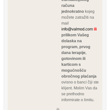
računa
jednokratno
kojeg
možete zatražiti na
mail
info@valmod.com
ili
prilikom Vašeg
dolaska na
program, prvog
dana terapije,
gotovinom ili
karticom s
mogućnošću
obročnog plaćanja
ovisno o banci čiji ste
klijent. Molim Vas da
se prethodno
informirate o limitu.
ili