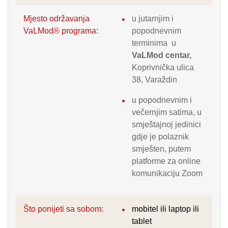
Mjesto održavanja
u jutarnjim i
VaLMod® programa:
popodnevnim
terminima u
VaLMod centar,
Koprivnička ulica
38, Varaždin
u popodnevnim i
večernjim satima, u
smještajnoj jedinici
gdje je polaznik
smješten, putem
platforme za online
komunikaciju Zoom
Što ponijeti sa sobom:
mobitel ili laptop ili
tablet