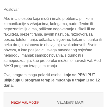
Poštovani,
Ako imate osobu koja muči i imate problema prilikom
komunikacije s vršnjacima, kolegama, nadređenim ili
nepoznatim ljudima, prilikom odgovaranja u školi ili na
fakultetu, prezentiranja, javnih nastupa, razgovora za
posao, telefoniranja, odlaska u trgovinu, ljekarnu, banku ili
neku drugu ustanovu te obavljanja svakodnevnih životnih
obveza, a kao posljedicu svega navedenog osjećate
nelagodu, manjak samopoštovanja, sigurnosti i
samopouzdanja, kao preporuku možemo navesti VaLMod
MAXI program terapije mucanja.
Ovaj program mogu polaziti osobe
koje se PRVI PUT
uključuju u program terapije mucanja u trajanju od 12
dana.
Naziv VaLMod®
VaLMod® MAXI