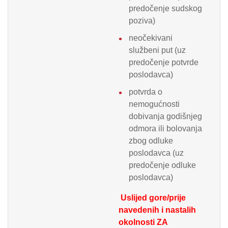
predočenje sudskog
poziva)
neočekivani
službeni put (uz
predočenje potvrde
poslodavca)
potvrda o
nemogućnosti
dobivanja godišnjeg
odmora ili bolovanja
zbog odluke
poslodavca (uz
predočenje odluke
poslodavca)
Uslijed gore/prije
navedenih i nastalih
okolnosti
ZA