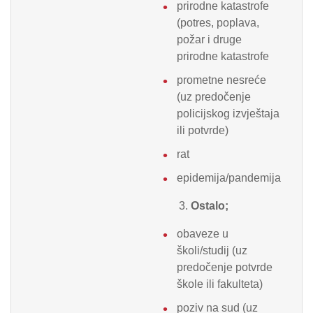
prirodne katastrofe
(potres, poplava,
požar i druge
prirodne katastrofe
prometne nesreće
(uz predočenje
policijskog izvještaja
ili potvrde)
rat
epidemija/pandemija
Ostalo;
obaveze u
školi/studij (uz
predočenje potvrde
škole ili fakulteta)
poziv na sud (uz