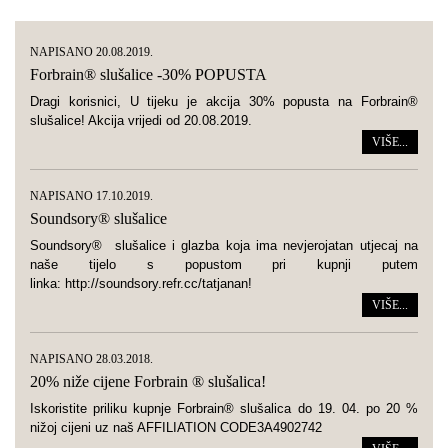
NAPISANO 20.08.2019.
Forbrain® slušalice -30% POPUSTA
Dragi korisnici, U tijeku je akcija 30% popusta na Forbrain®
slušalice! Akcija vrijedi od 20.08.2019.
VIŠE...
NAPISANO 17.10.2019.
Soundsory® slušalice
Soundsory® slušalice i glazba koja ima nevjerojatan utjecaj na
naše tijelo s popustom pri kupnji putem
linka: http://soundsory.refr.cc/tatjanan!
VIŠE...
NAPISANO 28.03.2018.
20% niže cijene Forbrain ® slušalica!
Iskoristite priliku kupnje Forbrain® slušalica do 19. 04. po 20 %
nižoj cijeni uz naš AFFILIATION CODE3A4902742