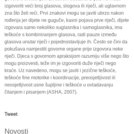
izgovoriti veći broj glasova, slogova ili riječi, ali uglavnom
zna što želi reći. Prvi znakovi mogu se javiti ubrzo nakon
rođenja jer dijete ne guguče, kasni pojava prve riječi, dijete
izgovara samo nekoliko suglasnika i samoglasnika, ima
teškoće s kombiniranjem glasova, radi pauze između
glasova unutar riječi i pojednostavljuje ih. Često se čini da
pokušava namjestiti govorne organe prije izgovora neke
riječi. Djeca s govornom apraksijom razumiju više nego što
mogu proizvesti, teže im je izgovoriti duže riječi nego
kraće. Uz navedeno, mogu se javiti i jezične teškoće,
teškoće fine motorike i koordinacije, preosjetljivost ili
neosjetljivost usne šupljine i teškoće u ovladavanju
čitanjem i pisanjem (ASHA, 2007).
Tweet
Novosti